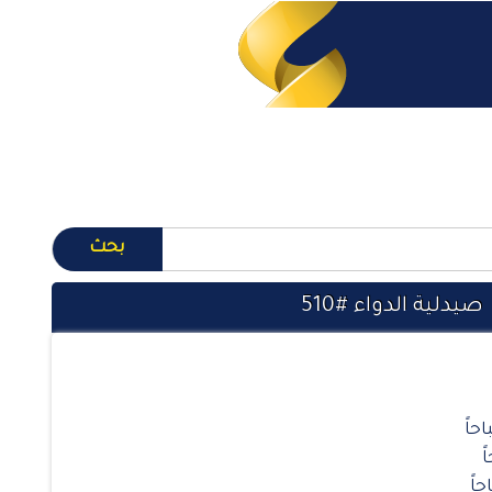
صيدلية الدواء #510