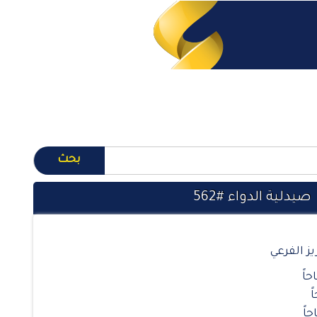
صيدلية الدواء #562
ز الفرعي